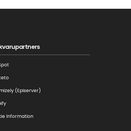
kvarupartners
Spot
keto
mizely (Episerver)
ify
ie Information