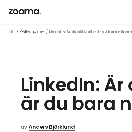
Tankar, fakt
Lär
Onlineguiden
LinkedIn: Är du aktiv eller är du bara närva
och kunskap
om inbound
LinkedIn: Är 
är du bara 
av
Anders Björklund