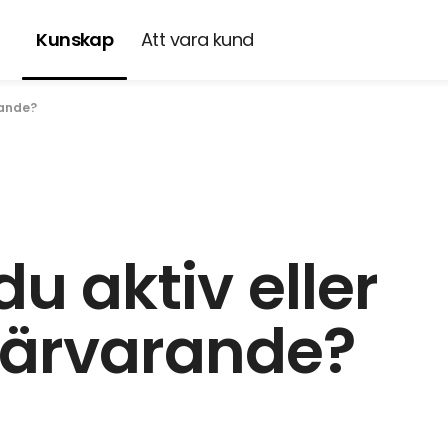
Kunskap
Att vara kund
a
rande?
du aktiv eller
närvarande?