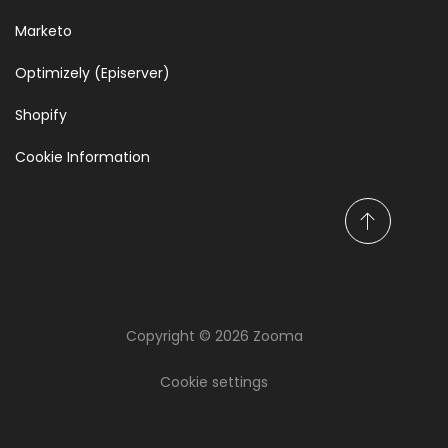
Marketo
Optimizely (Episerver)
Shopify
Cookie Information
S
c
r
o
l
Copyright © 2026 Zooma
l
Keep updated on
t
thoughts, facts and
o
Cookie settings
t
knowledge!
o