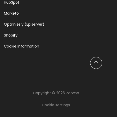
HubSpot
Marketo
Optimizely (Episerver)
Shopify
Cookie Information
F
a
i
r
e
Copyright © 2026 Zooma
d
Keep updated on
é
thoughts, facts and
f
Cookie settings
i
knowledge!