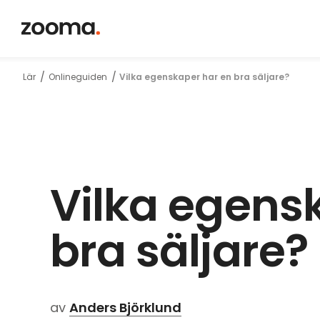
Tankar, fakt
Lär
Onlineguiden
Vilka egenskaper har en bra säljare?
och kunskap
om inbound
Vilka egens
bra säljare?
av
Anders Björklund