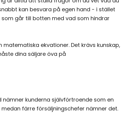
ng är alltid att ställa frågor om du vet vad du
snabbt kan besvara på egen hand - i stället
r som går till botten med vad som hindrar
som matematiska ekvationer. Det krävs kunskap,
åste dina säljare öva på
and nämner kunderna självförtroende som en
, medan färre försäljningschefer nämner det.