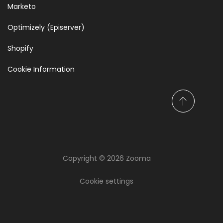
Marketo
Optimizely (Episerver)
Shopify
Cookie Information
T
i
l
l
b
Copyright © 2026 Zooma
a
k
Tankar, fakta och
a
Cookie settings
t
kunskap om inbound
i
l