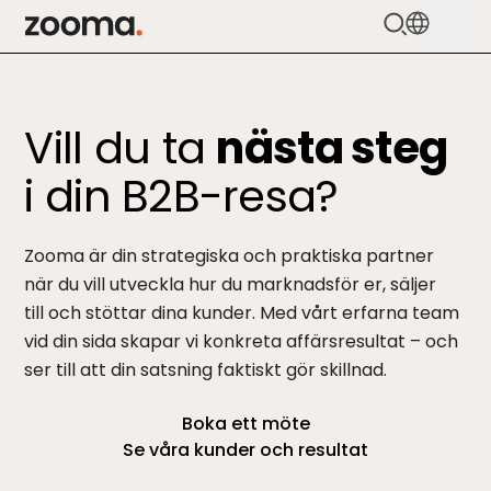
Zooma Logo
Tjänster
Vill du ta
nästa steg
HubSpot
i din B2B-resa?
Vårt arbetssätt
Kundcase
Zooma är din strategiska och praktiska partner
när du vill utveckla hur du marknadsför er, säljer
Priser
till och stöttar dina kunder. Med vårt erfarna team
vid din sida skapar vi konkreta affärsresultat – och
Kunskap
ser till att din satsning faktiskt gör skillnad.
Boka ett möte
Kontakta oss
Se våra kunder och resultat
Boka möte