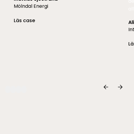
de
Mölndal Energi
al
Läs case
Al
In
Lä