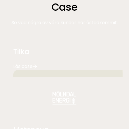
Case
Se vad några av våra kunder har åstadkommit.
Tilka
Läs case