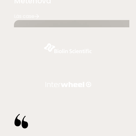
Metenova
Läs case