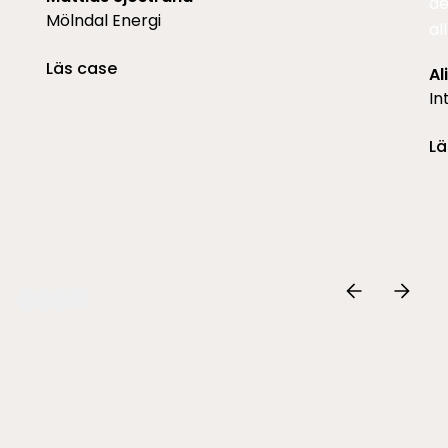
de
Mölndal Energi
al
Läs case
Al
In
Lä