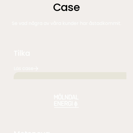
Case
Se vad några av våra kunder har åstadkommit.
Tilka
Läs case