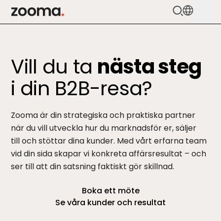
Zooma Logo
Tjänster
Vill du ta
nästa steg
HubSpot
i din B2B-resa?
Vårt arbetssätt
Kundcase
Zooma är din strategiska och praktiska partner
när du vill utveckla hur du marknadsför er, säljer
Priser
till och stöttar dina kunder. Med vårt erfarna team
vid din sida skapar vi konkreta affärsresultat – och
Kunskap
ser till att din satsning faktiskt gör skillnad.
Boka ett möte
Kontakta oss
Se våra kunder och resultat
Boka möte