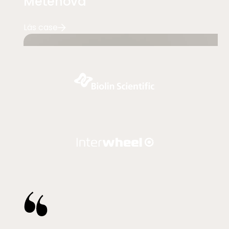
Metenova
Läs case